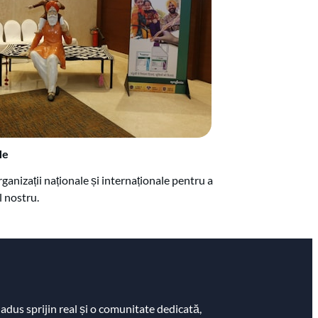
le
anizații naționale și internaționale pentru a
 nostru.
adus sprijin real și o comunitate dedicată,