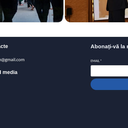
cte
Abonați-vă la 
m@gmail.com
EMAIL
*
l media