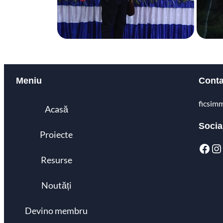
Meniu
Conta
ficsim
Acasă
Socia
Proiecte
Resurse
Noutăți
Devino membru