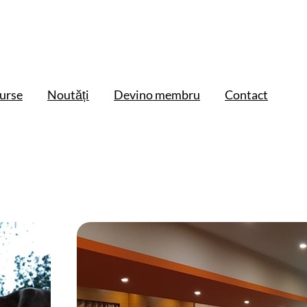
urse
Noutăți
Devino membru
Contact