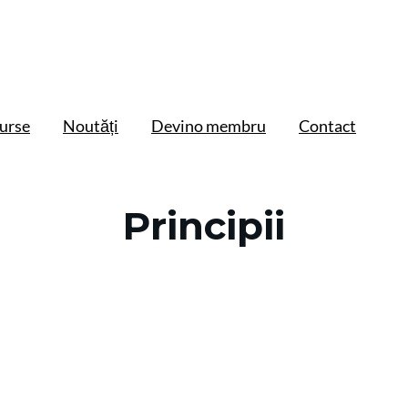
urse
Noutăți
Devino membru
Contact
Principii