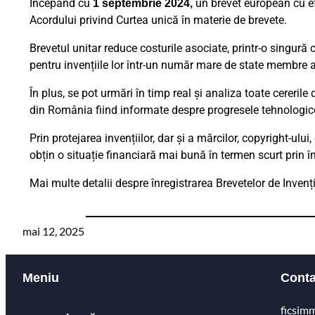
Începând cu
un brevet european cu ef
1 septembrie 2024,
Acordului privind Curtea unică în materie de brevete.
Brevetul unitar reduce costurile asociate, printr-o singură
pentru invențiile lor într-un număr mare de state membre a
În plus, se pot urmări în timp real și analiza toate cereril
din România fiind informate despre progresele tehnologice 
Prin protejarea invențiilor, dar și a mărcilor, copyright-ulu
obțin o situație financiară mai bună în termen scurt prin 
Mai multe detalii despre înregistrarea Brevetelor de Invenț
mai 12, 2025
Meniu
Conta
ficsim