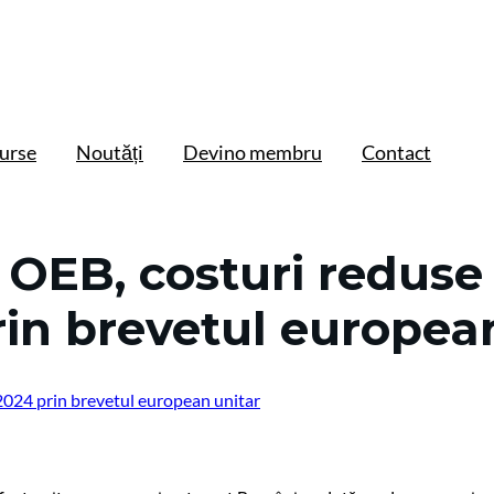
urse
Noutăți
Devino membru
Contact
OEB, costuri reduse
in brevetul europea