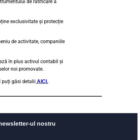
rumentului de ratificare a
ine exclusivitate și protecție
meniu de activitate, companiile
ază în plus activul contabil și
uselor noi promovate.
 puți găsi detalii
AICI.
newsletter-ul nostru