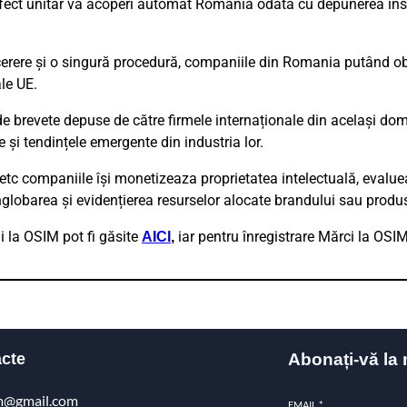
ect unitar va acoperi automat România odată cu depunerea inst
 cerere și o singură procedură, companiile din Romania putând obț
le UE.
e de brevete depuse de către firmele internaționale din același do
și tendințele emergente din industria lor.
i, etc companiile își monetizeaza proprietatea intelectuală, evalue
înglobarea și evidențierea resurselor alocate brandului sau prod
ii la OSIM pot fi găsite
iar pentru înregistrare Mărci la OSIM
AICI
,
cte
Abonați-vă la 
m@gmail.com
EMAIL
*