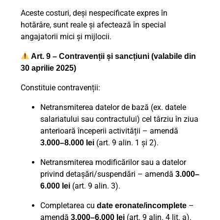
Aceste costuri, deși nespecificate expres în
hotărâre, sunt reale și afectează în special
angajatorii mici și mijlocii.
Art. 9 – Contravenții și sancțiuni (valabile din
30 aprilie 2025)
Constituie contravenții:
Netransmiterea datelor de bază (ex. datele
salariatului sau contractului) cel târziu în ziua
anterioară începerii activității – amendă
(art. 9 alin. 1 și 2).
3.000–8.000 lei
Netransmiterea modificărilor sau a datelor
privind detașări/suspendări – amendă
3.000–
(art. 9 alin. 3).
6.000 lei
Completarea cu
–
date eronate/incomplete
amendă
(art. 9 alin. 4 lit. a).
3.000–6.000 lei