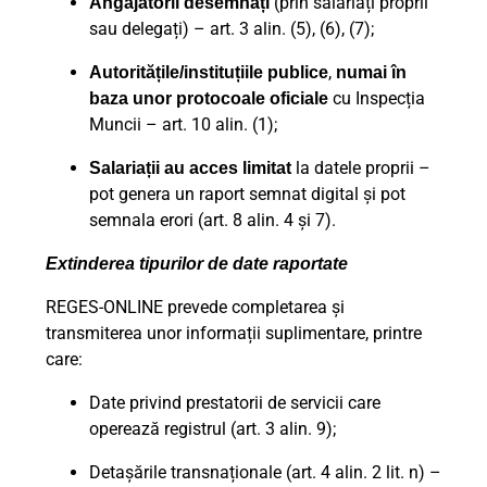
(prin salariați proprii
Angajatorii desemnați
sau delegați) – art. 3 alin. (5), (6), (7);
,
Autoritățile/instituțiile publice
numai în
cu Inspecția
baza unor protocoale oficiale
Muncii – art. 10 alin. (1);
la datele proprii –
Salariații au acces limitat
pot genera un raport semnat digital și pot
semnala erori (art. 8 alin. 4 și 7).
Extinderea tipurilor de date raportate
REGES-ONLINE prevede completarea și
transmiterea unor informații suplimentare, printre
care:
Date privind prestatorii de servicii care
operează registrul (art. 3 alin. 9);
Detașările transnaționale (art. 4 alin. 2 lit. n) –