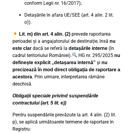
conform Legii nr. 16/2017);
Detașările în afara UE/SEE (art. 4 alin. 2 lit.
o)).
prevede raportarea
Lit. m) din art. 4 alin. (2)
perioadei și a angajatorului de destinație, însă
nu
dacă se referă la
(în
este clar
detașările interne
cadrul teritoriului României).
HG nr. 295/2025
nu
și
definește explicit „detașarea internă”
nu
precizează în mod direct obligația de raportare a
. Prin urmare, interpretarea rămâne
acestora
deschisă
.
Obligații speciale privind suspendările
contractului (art. 5 lit. e))
Pentru suspendările prevăzute la art. 4 alin. (2) lit.
p), se aplică următoarele termene de raportare în
Registru: