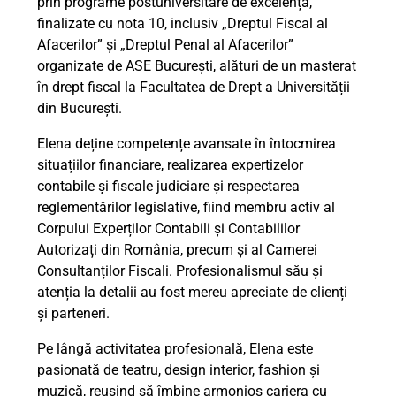
prin programe postuniversitare de excelență,
finalizate cu nota 10, inclusiv „Dreptul Fiscal al
Afacerilor” și „Dreptul Penal al Afacerilor”
organizate de ASE București, alături de un masterat
în drept fiscal la Facultatea de Drept a Universității
din București.
Elena deține competențe avansate în întocmirea
situațiilor financiare, realizarea expertizelor
contabile și fiscale judiciare și respectarea
reglementărilor legislative, fiind membru activ al
Corpului Experților Contabili și Contabililor
Autorizați din România, precum și al Camerei
Consultanților Fiscali. Profesionalismul său și
atenția la detalii au fost mereu apreciate de clienți
și parteneri.
Pe lângă activitatea profesională, Elena este
pasionată de teatru, design interior, fashion și
muzică, reușind să îmbine armonios cariera cu