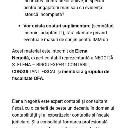
încărcarea contractelor active, în special
pentru angajatorii mari sau cu evidență
istorică incompletă?
(semnături,
Vor exista costuri suplimentare
instruiri, adaptări IT), fără claritate privind
eventuale măsuri de sprijin pentru IMM-uri
Acest material este intocmit de
Elena
expert contabil reprezentantă a NEGOIŢĂ
Negoiță,
Ş. ELENA – BIROU EXPERT CONTABIL,
CONSULTANT FISCAL și
membră a grupului de
fiscalitate OFA.
Elena Negoiță este expert contabil și consultant
fiscal, cu o carieră de peste un deceniu în domeniul
contabilității și al expertizelor contabile și fiscale
judiciare. Și-a consolidat formarea profesională